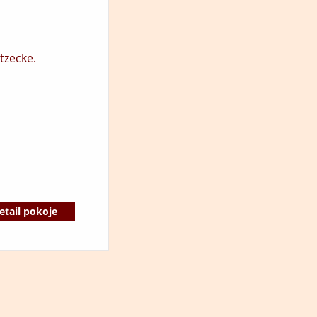
tzecke.
etail pokoje