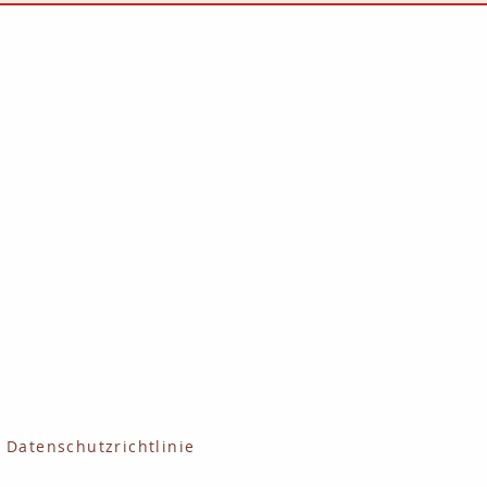
HOTEL MERKUR s.r.o.
Anenské náměstí 4340/8
466 01 Jablonec nad Nisou
Česká republika
AHCR-Zertifikat
Unsere Partner
Datenschutzrichtlinie