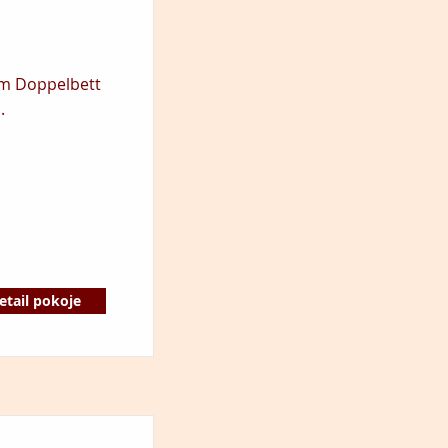
em Doppelbett
.
etail pokoje