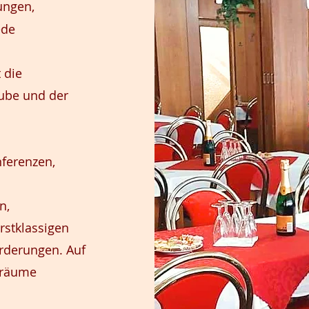
ungen,
ede
 die
ube und der
nferenzen,
n,
erstklassigen
orderungen. Auf
zräume