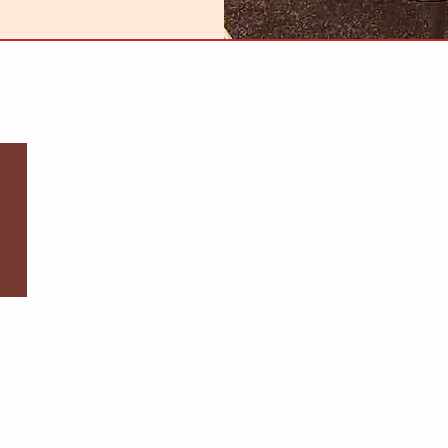
Telefonnummer:
+420 483 312 741
Email:
recepce@hotelmerkur.cz
Wo Sie uns finden
Kontakt Formular