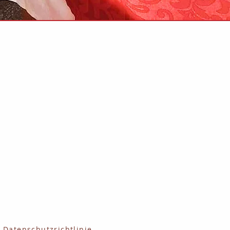
HOTEL MERKUR s.r.o.
Anenské náměstí 4340/8
466 01 Jablonec nad Nisou
Česká republika
AHCR-Zertifikat
Unsere Partner
Datenschutzrichtlinie