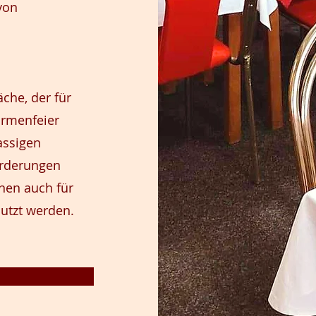
von
äche, der für
irmenfeier
lassigen
orderungen
nen auch für
nutzt werden.