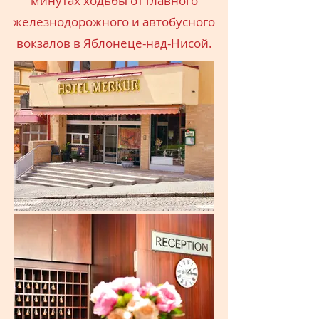
минутах ходьбы от главного
железнодорожного и автобусного
вокзалов в Яблонеце-над-Нисой.