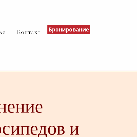
Бронирование
ле
Контакт
нение
осипедов и