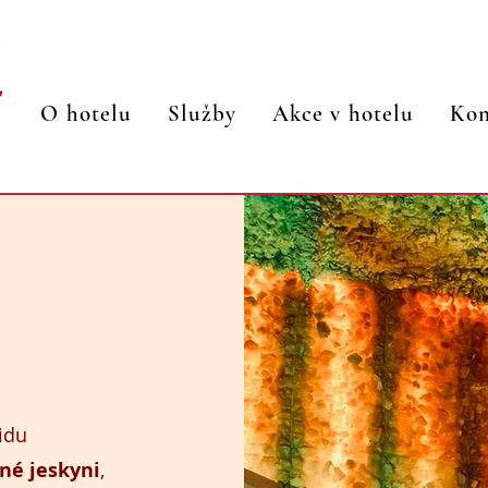
O hotelu
Služby
Akce v hotelu
Kon
idu
lné jeskyni
,