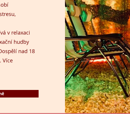
sobí
stresu,
vá v relaxaci
axační hudby
Dospělí nad 18
. Více
ně