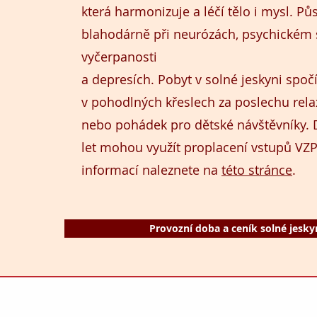
která harmonizuje a léčí tělo i mysl. Pů
blahodárně při neurózách, psychickém 
vyčerpanosti
a depresích. Pobyt v solné jeskyni spočí
v pohodlných křeslech za poslechu rel
nebo pohádek pro dětské návštěvníky. 
let mohou využít proplacení vstupů VZP
informací naleznete na
této stránce
.
Provozní doba a ceník solné jesky